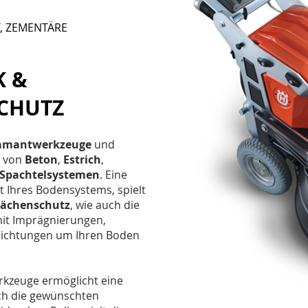
T, ZEMENTÄRE
K &
CHUTZ
amantwerkzeuge
und
n von
Beton
,
Estrich
,
Spachtelsystemen
. Eine
it Ihres Bodensystems, spielt
lächenschutz
, wie auch die
mit Imprägnierungen,
hichtungen um Ihren Boden
erkzeuge ermöglicht eine
uch die gewünschten