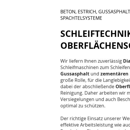
BETON, ESTRICH, GUSSASPHAL
SPACHTELSYSTEME
SCHLEIFTECHNI
OBERFLÄC
HENS
Wir liefern Ihnen zuverlässig
Di
Schleifmaschinen zum Schleife
Gussasphalt
und
zementären 
große Rolle, für die Langlebigke
dabei der abschließende
Oberf
Reinigung. Daher arbeiten wir 
Versiegelungen und auch Besc
optimal zu schützen.
Der richtige Einsatz unserer W
effektive Arbeitsleistung wie a