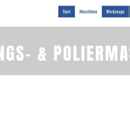
Start
Maschinen
Werkzeuge
NGS- & POLIERM
MICRO-HD
MIN