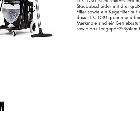
HTC D30 ist ein extrem leistun
Staubabscheider mit drei gr
Filter sowie ein Kegelfilter mit
dass HTC D30 groben und feine
Merkmale sind ein Betriebsst
sowie das Longopac®-System f
N