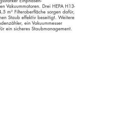
gsstarker Einphasen-
oßen Vakuummotoren. Drei HEPA H13-
 4,5 m² Filteroberfläche sorgen dafür,
n Staub effektiv beseitigt. Weitere
undenzähler, ein Vakuummesser
ür ein sicheres Staubmanagement.